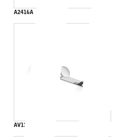
A2416A
AV120C