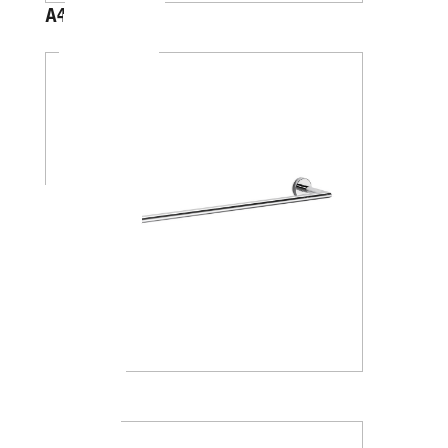
A4618J
A1018