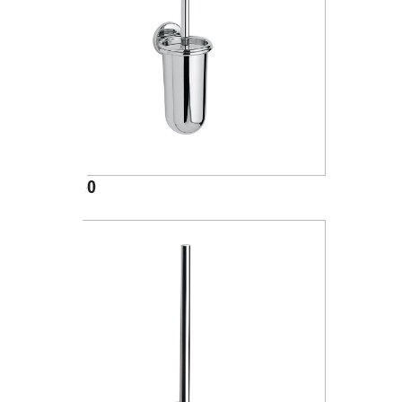
A04140