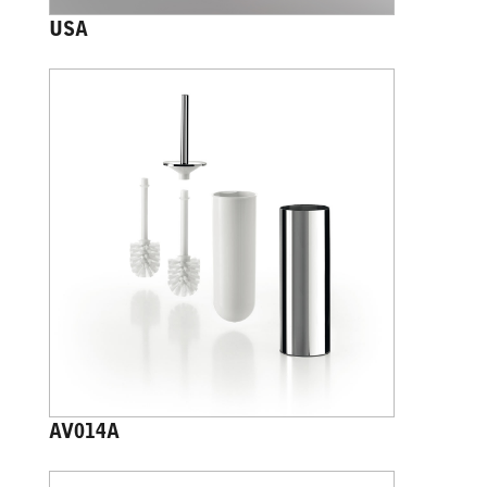
USA
AV014A