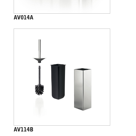
AV014A
AV114B