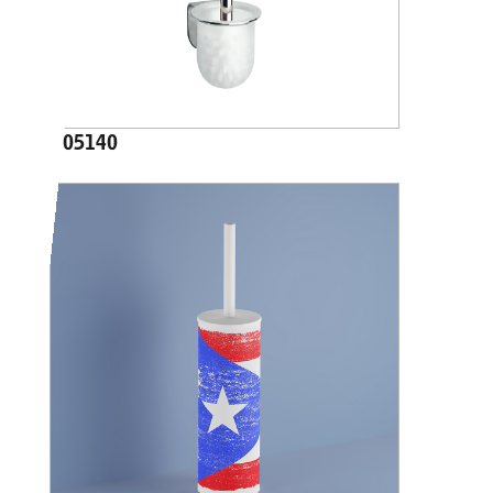
A05140