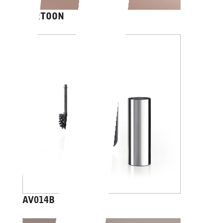
CARTOON
AV014B