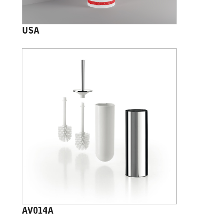
USA
AV014A