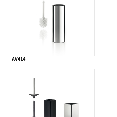
AV414