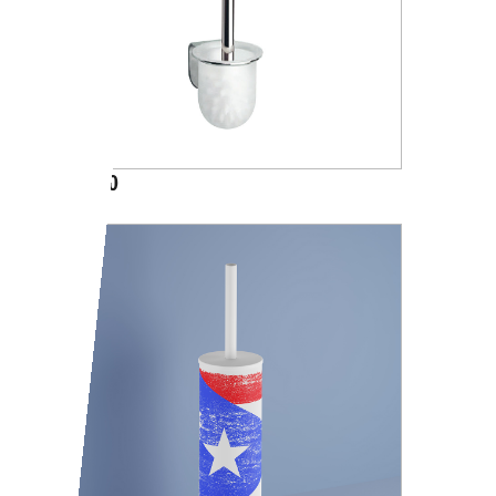
A05140