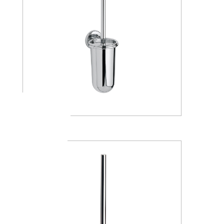
A04140