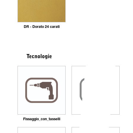
DR - Dorato 24 carati
Tecnologie
Fissaggio_con_tasselli
Ricaricabile