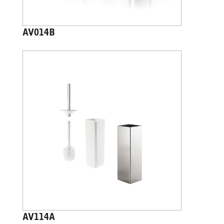
AV014B
AV114A