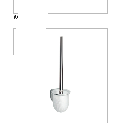
A04140
A05140