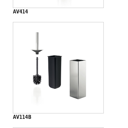
AV414
AV114B