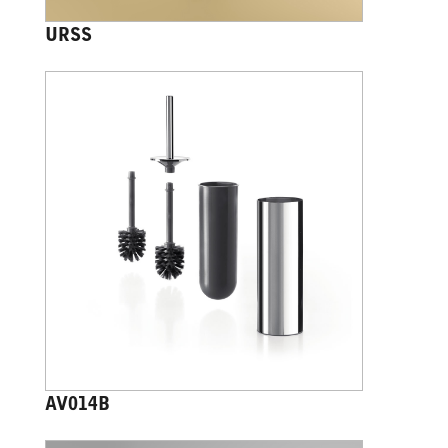
URSS
AV014B