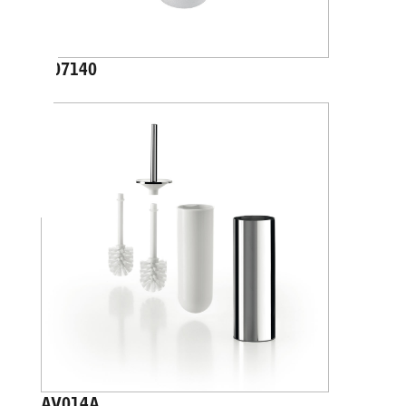
A07140
AV014A