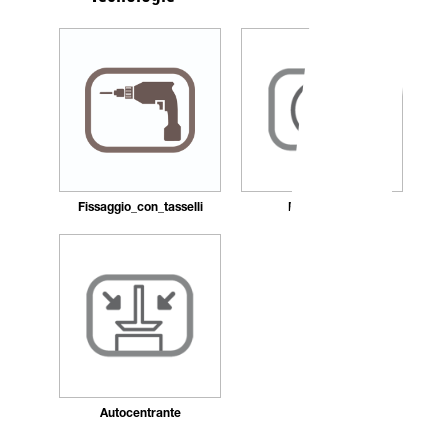
Fissaggio_con_tasselli
Ricaricabile
Autocentrante