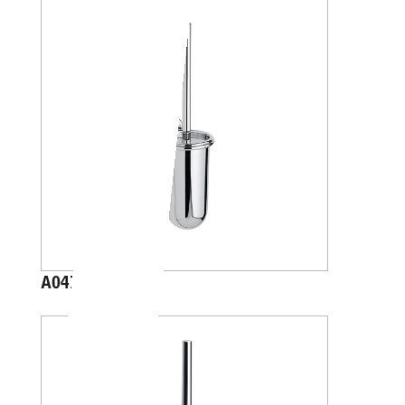
A04140