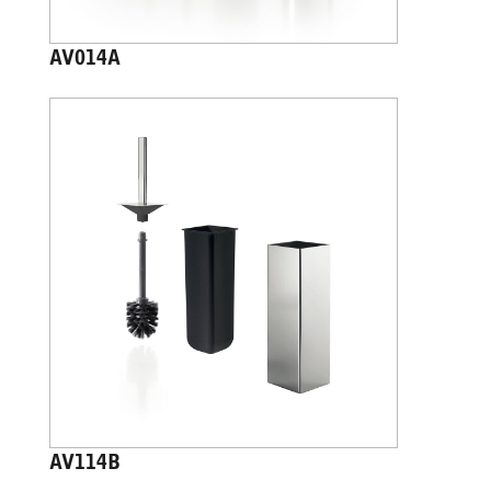
AV014A
AV114B