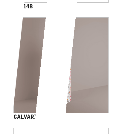
AV014B
CALVARIAM