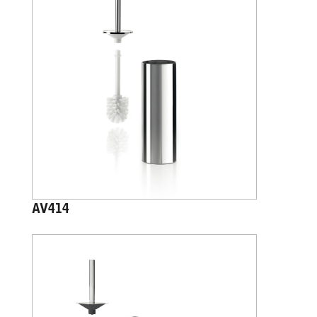
AV414