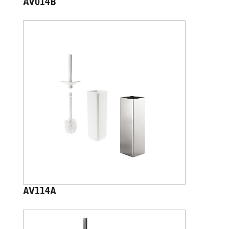
AV014B
AV114A