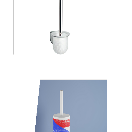
A05140