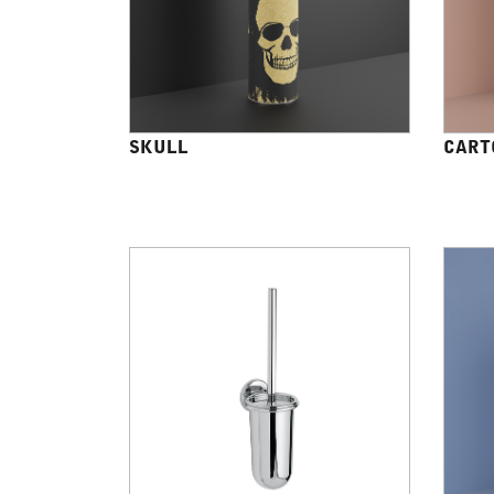
SKULL
CART