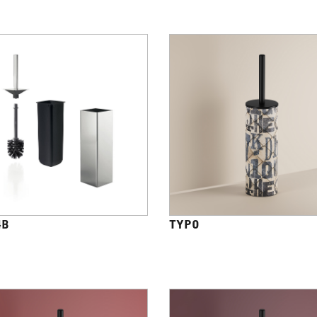
4B
TYPO