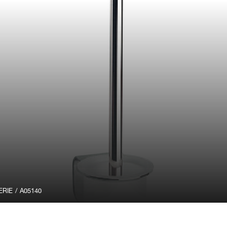
ERIE
/
A05140