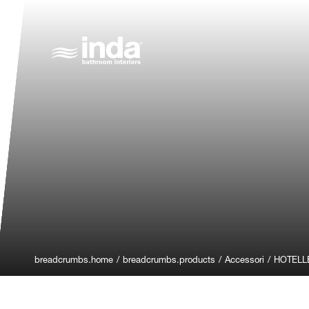
breadcrumbs.home
/
breadcrumbs.products
/
Accessori
/
HOTELL