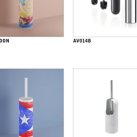
OON
AV014B