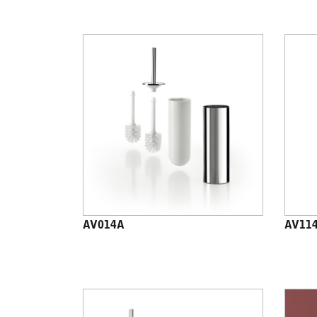
AV014A
AV11