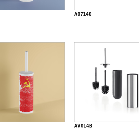
A07140
AV014B