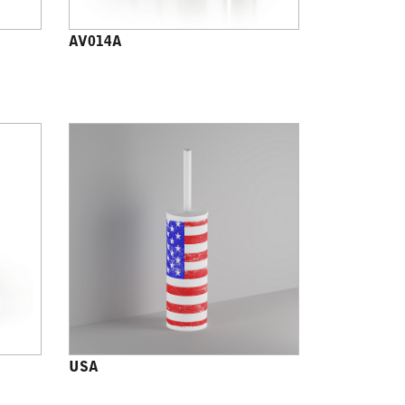
AV014A
USA