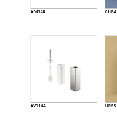
A04140
CUBA
AV114A
URSS