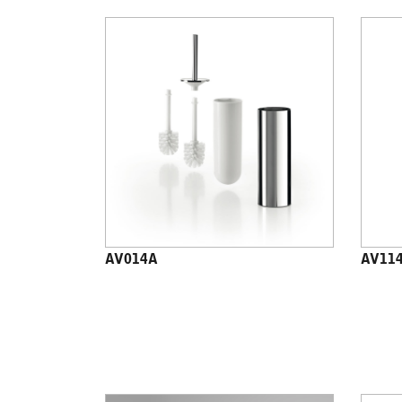
AV014A
AV11