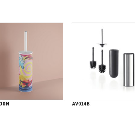
OON
AV014B