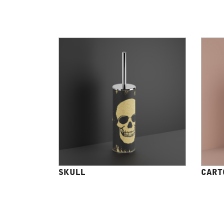
SKULL
CART