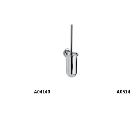
A04140
A051