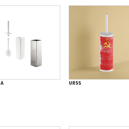
4A
URSS