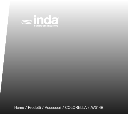
Home
/
Prodotti
/
Accessori
/
COLORELLA
/
AV014B