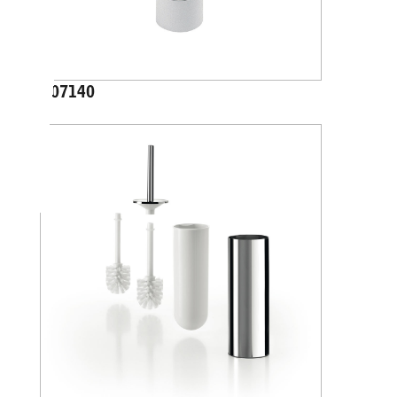
A07140