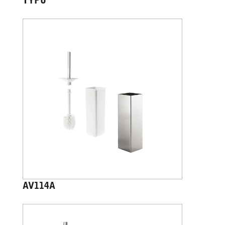
TYPO
AV114A