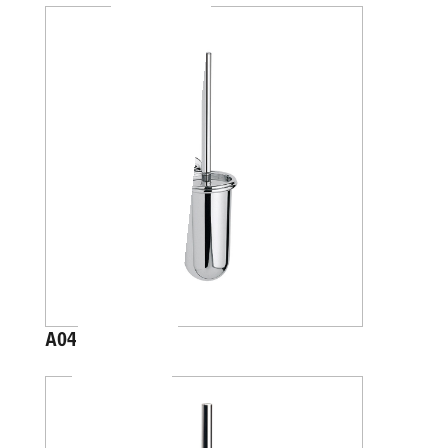
A04140