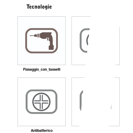
Tecnologie
Fissaggio_con_tasselli
Ricaricabile
Antibatterico
Autocentrante