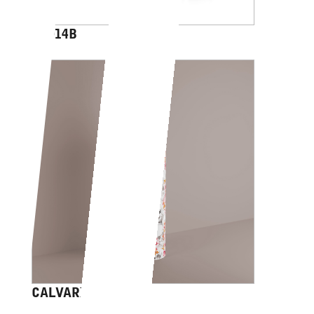
AV014B
CALVARIAM