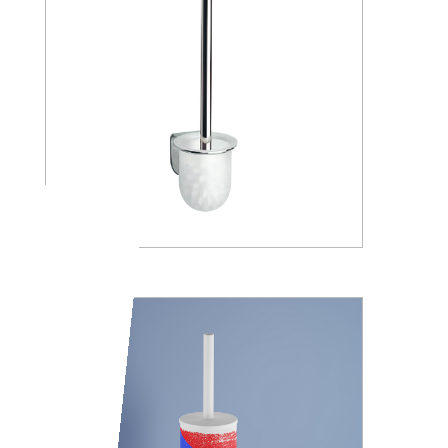
A05140