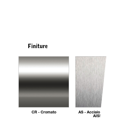
Finiture
CR - Cromato
AS - Acciaio inox satinato
AISI 304