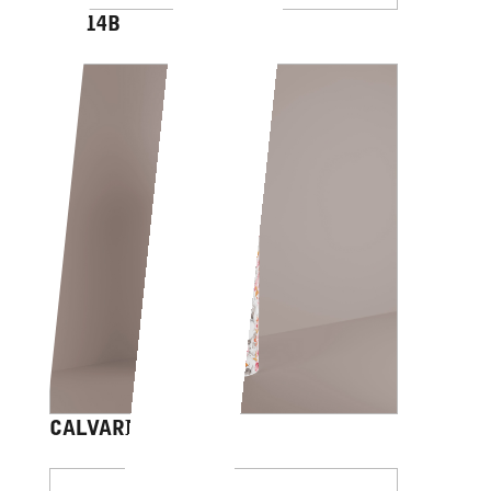
AV014B
CALVARIAM