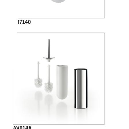
A07140
AV014A