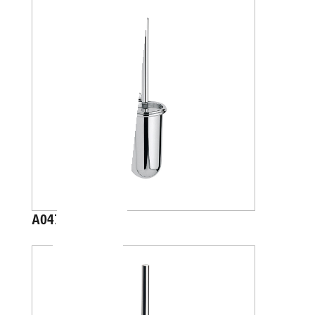
A04140