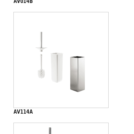
AV014B
AV114A