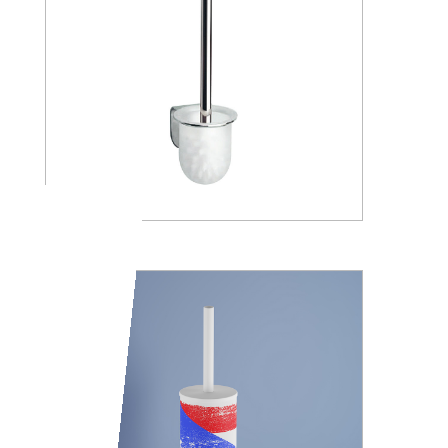
A05140