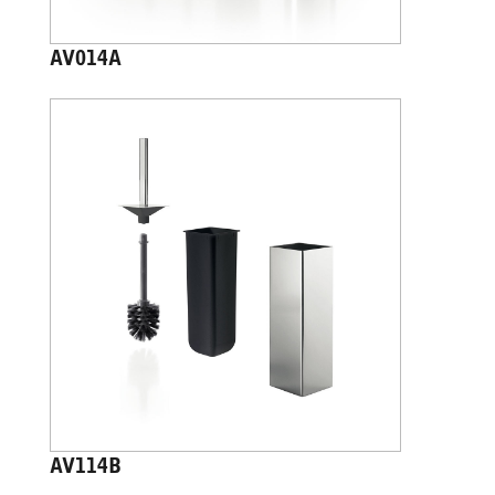
AV014A
AV114B