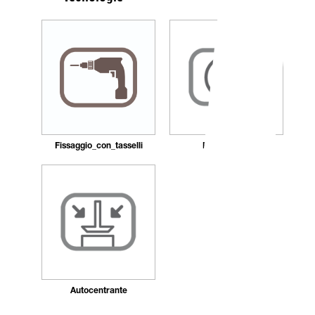
Fissaggio_con_tasselli
Ricaricabile
Autocentrante