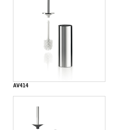
AV414