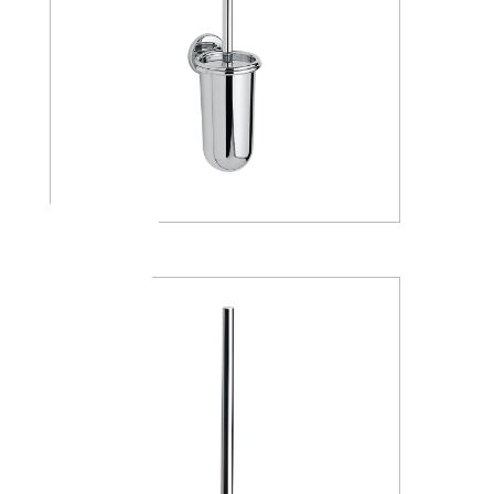
A04140