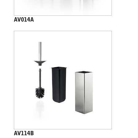
AV014A
AV114B