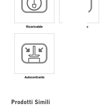
Ricaricabile
Antibatterico
Autocentrante
Prodotti Simili