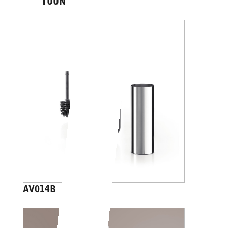
CARTOON
AV014B