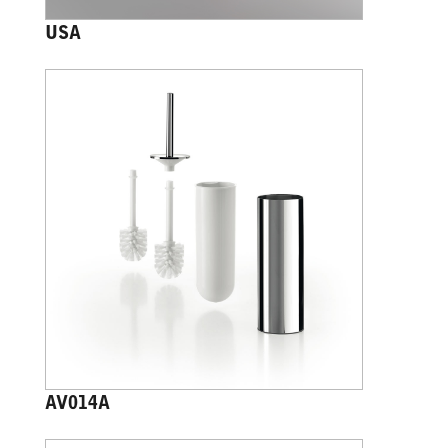
USA
AV014A