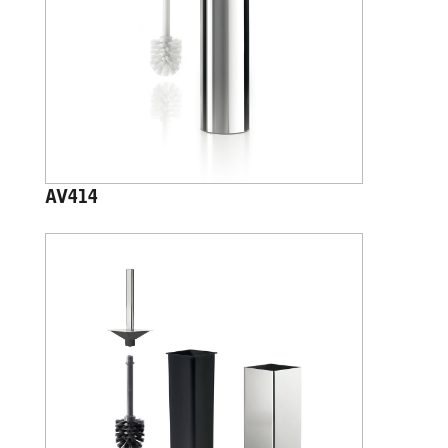
AV414