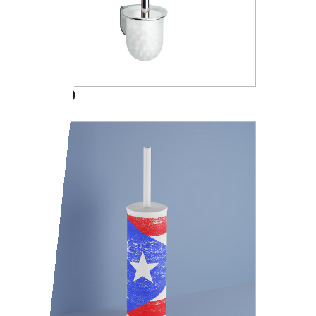
A05140