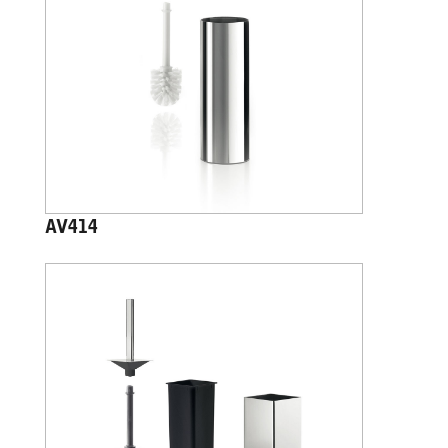
AV414