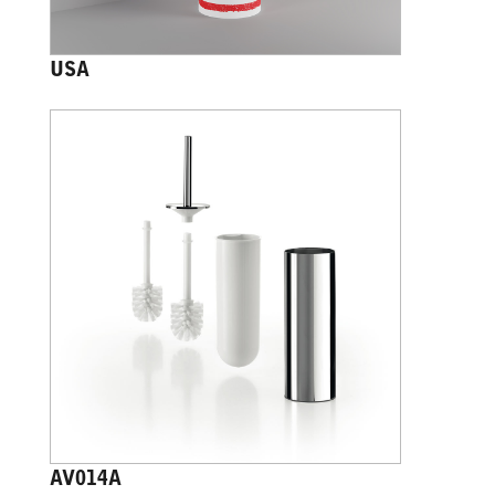
USA
AV014A