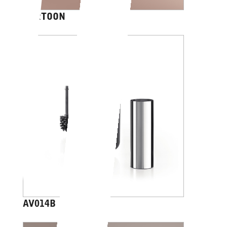
CARTOON
AV014B