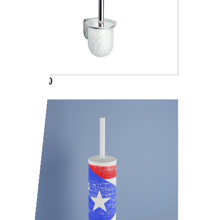
A05140