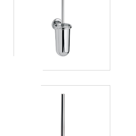
A04140