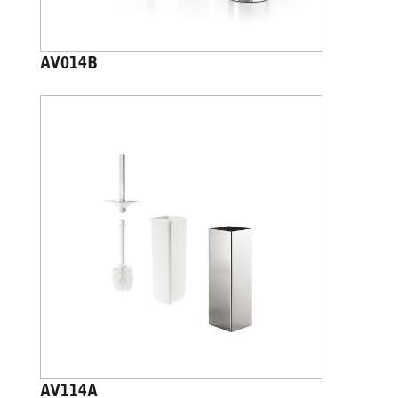
AV014B
AV114A