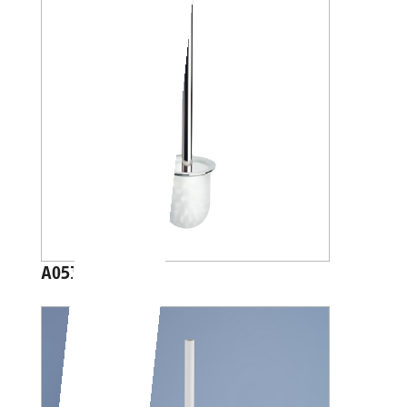
A05140