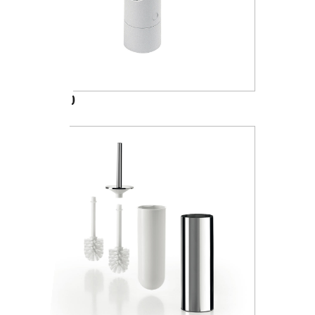
A07140