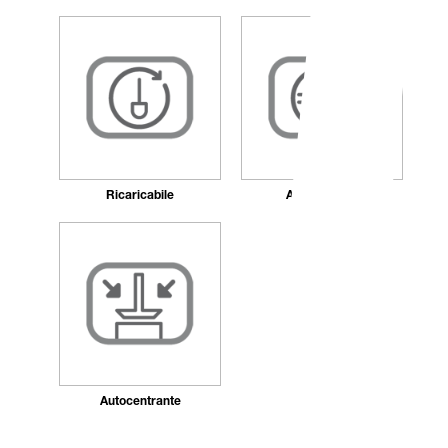
Ricaricabile
Antibatterico
Autocentrante