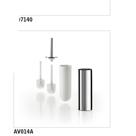
A07140
AV014A