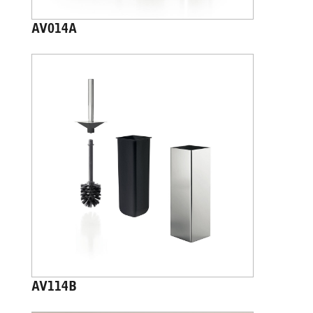
AV014A
AV114B