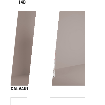
AV014B
CALVARIAM