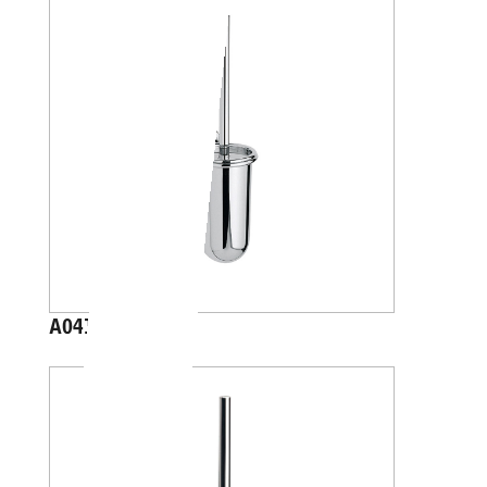
A04140