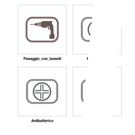
Fissaggio_con_tasselli
Ricaricabile
Antibatterico
Autocentrante