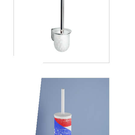
A05140