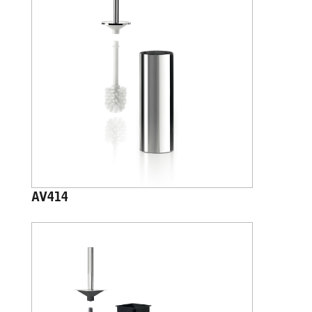
AV414