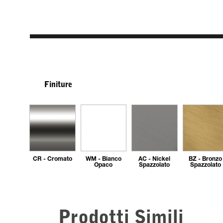
Finiture
CR - Cromato
WM - Bianco
AC - Nickel
BZ - Bronzo
Opaco
Spazzolato
Spazzolato
Prodotti Simili