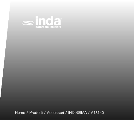
Home
/
Prodotti
/
Accessori
/
INDISSIMA
/
A18140