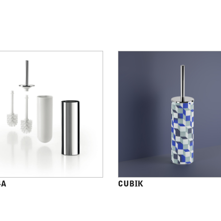
4A
CUBIK