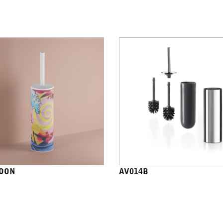
OON
AV014B