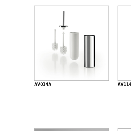
AV014A
AV11