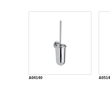
A04140
A051