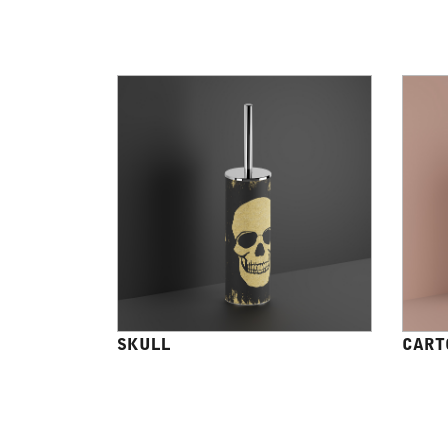
SKULL
CART