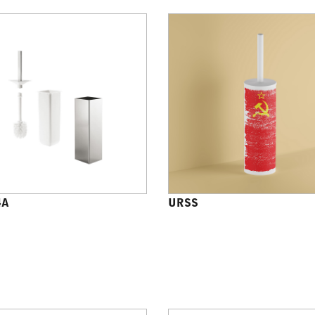
4A
URSS