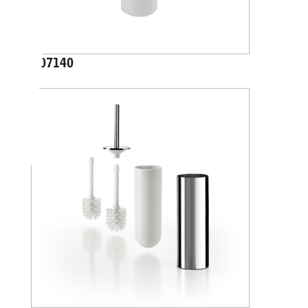
A07140