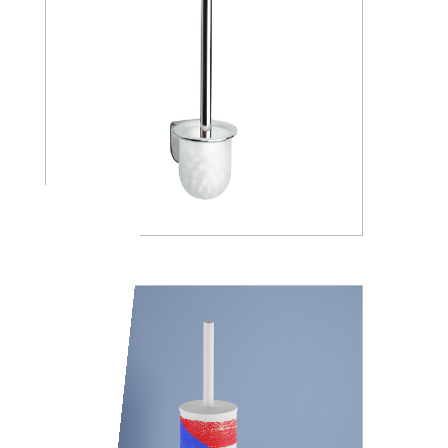
A05140