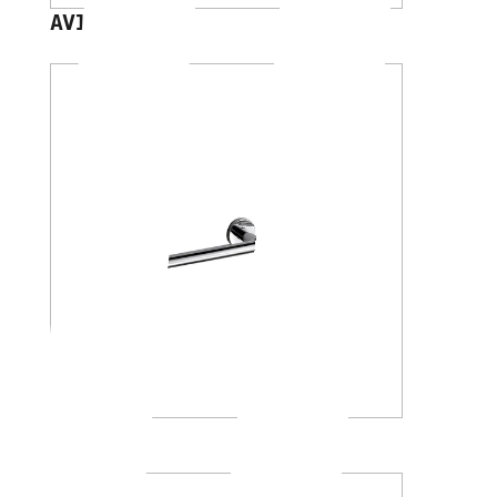
AV120D
A4618A