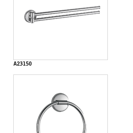
A23150