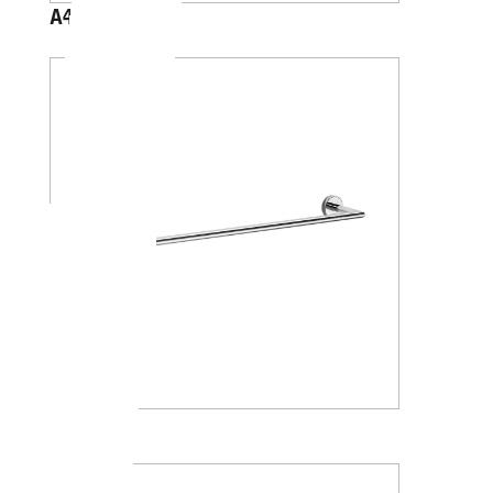
A4618J
A1018