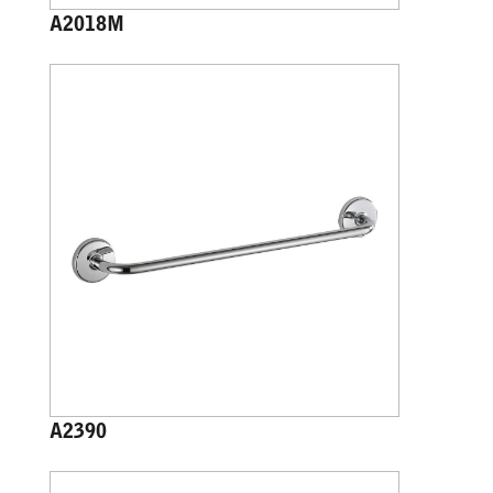
A2018M
A2390