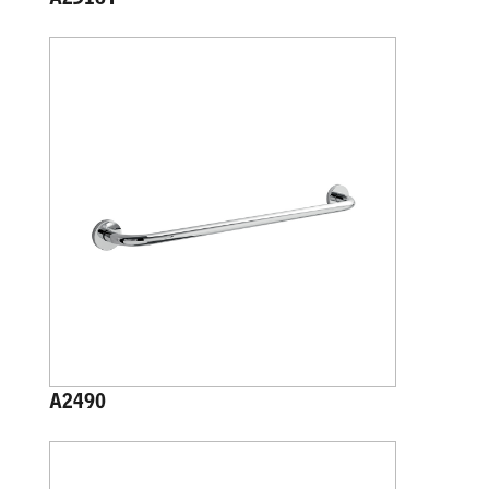
A2316T
A2490