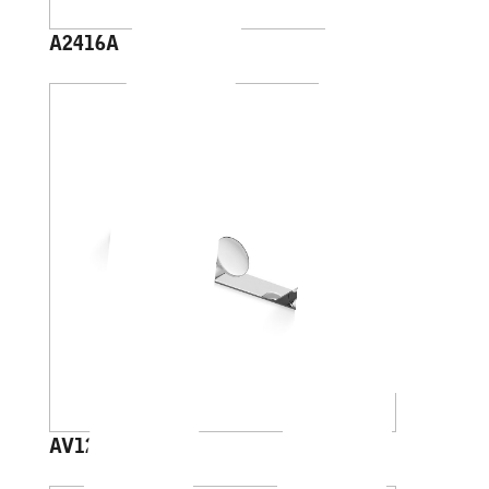
A2416A
AV120C