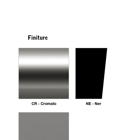
Finiture
CR - Cromato
NE - Nero opaco