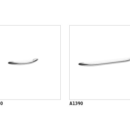
50
A1390