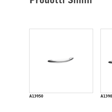
Prodotti Simili
A13950
A139