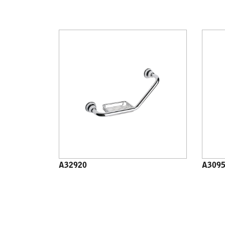
A32920
A309