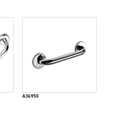
A36950