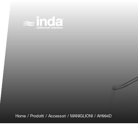
Home
/
Prodotti
/
Accessori
/
MANIGLIONI
/
AH994D