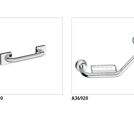
50
A36920