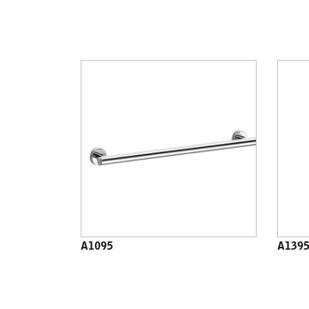
A1095
A139