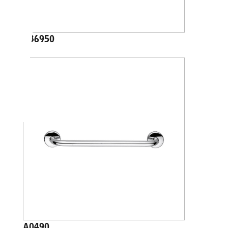
A36950
A0490