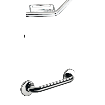
A36920