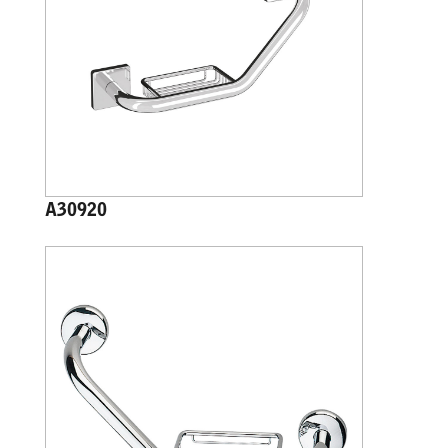
A30920