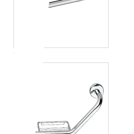
A30950