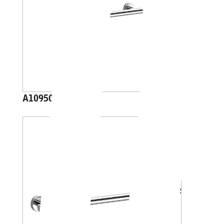
A10950