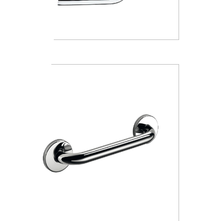
A36920