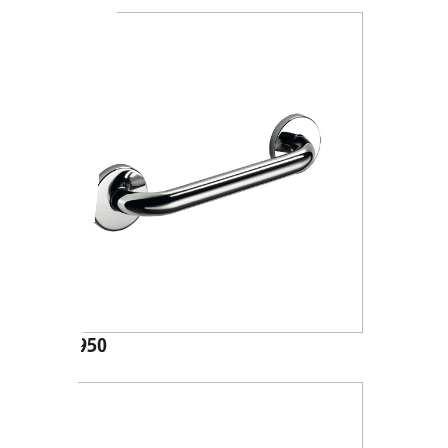
A36950