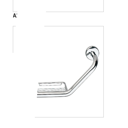
A30950
A36920