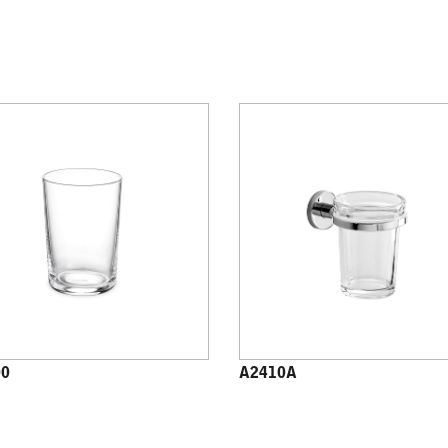
00
A2410A