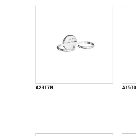
A2317N
A151