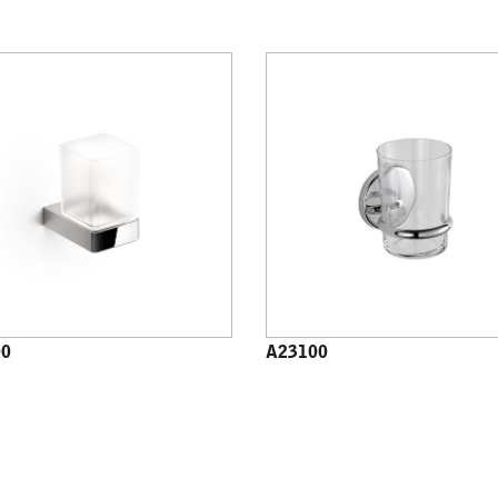
00
A23100