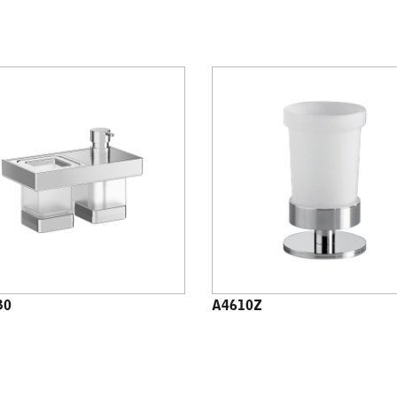
30
A4610Z