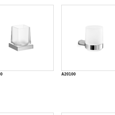
00
A20100