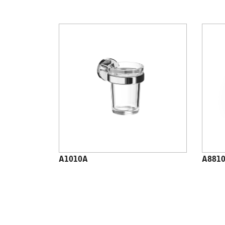
A1010A
A881