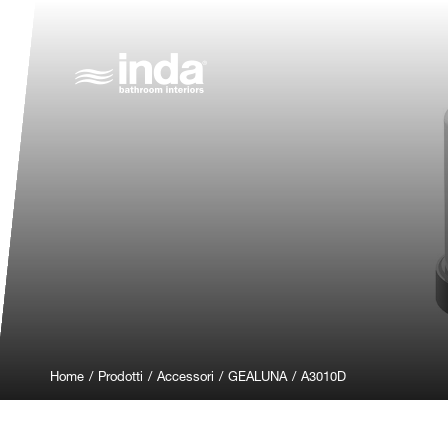
Home
/
Prodotti
/
Accessori
/
GEALUNA
/
A3010D