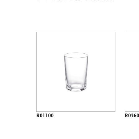
R01100
R036