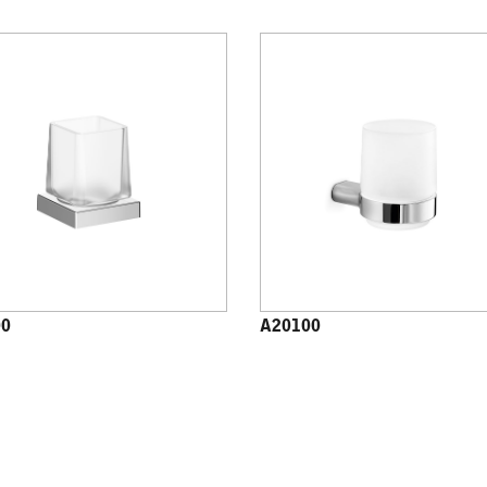
00
A20100