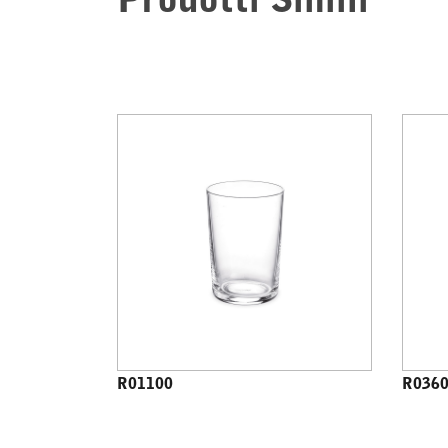
Prodotti Simili
R01100
R036