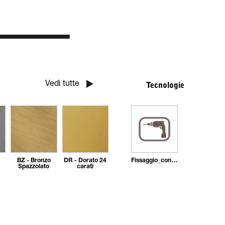
Vedi tutte
Tecnologie
BZ - Bronzo
DR - Dorato 24
Fissaggio_con_tasselli
Spazzolato
carati