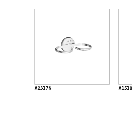
A2317N
A151