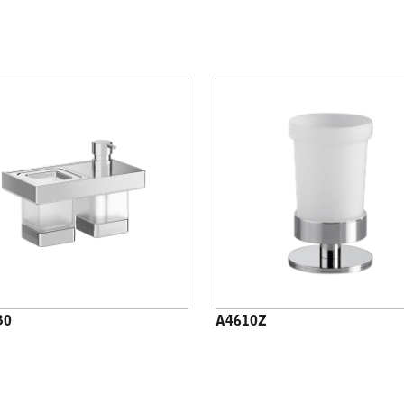
30
A4610Z