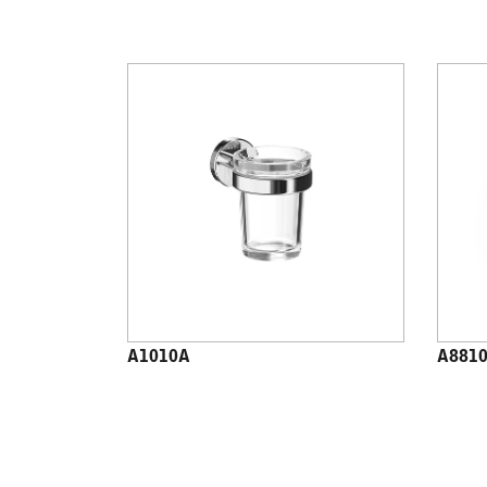
A1010A
A881