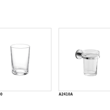
00
A2410A