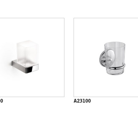
00
A23100