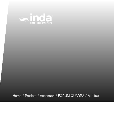
Home
/
Prodotti
/
Accessori
/
FORUM QUADRA
/
A18100