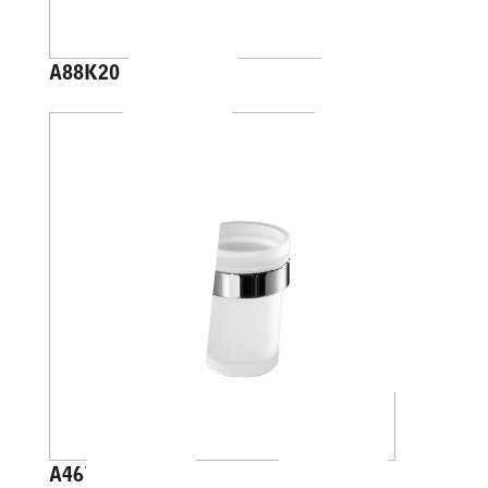
A88K20
A46100