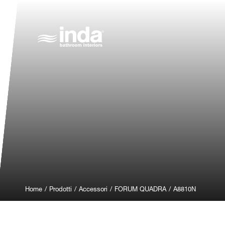
Home
/
Prodotti
/
Accessori
/
FORUM QUADRA
/
A8810N