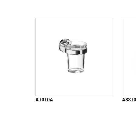
A1010A
A881