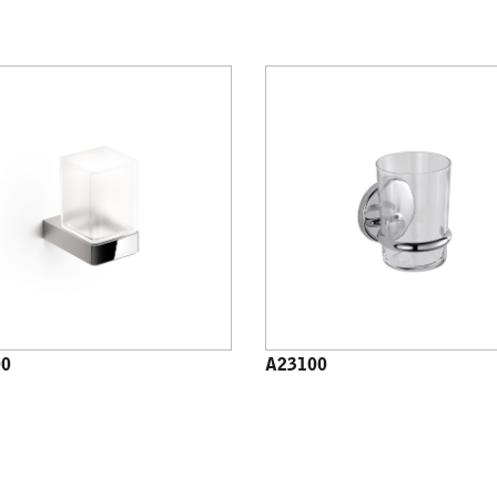
00
A23100