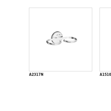
A2317N
A151