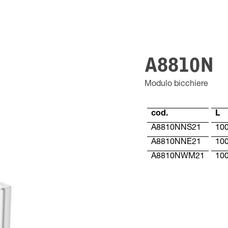
A8810N
Modulo bicchiere
cod.
L
A8810NNS21
10
A8810NNE21
10
A8810NWM21
10