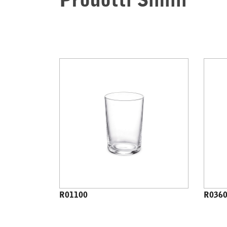
Prodotti Simili
R01100
R036