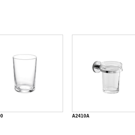
00
A2410A