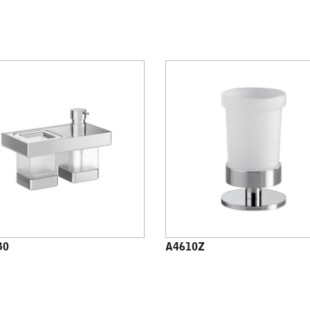
30
A4610Z