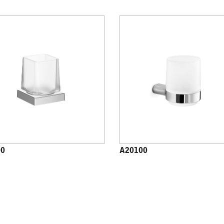
00
A20100