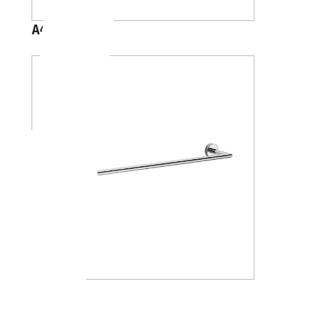
A4618J
A1018