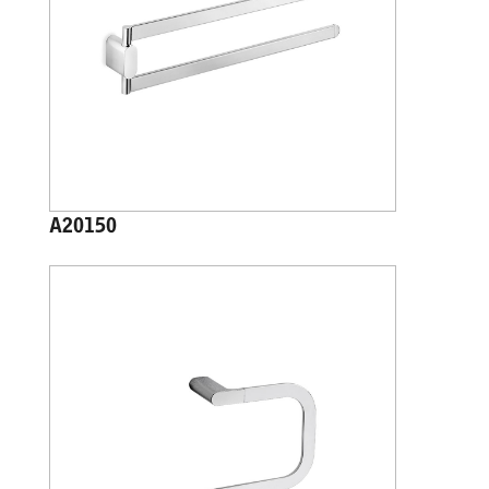
A20150