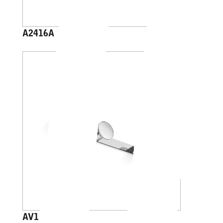
A2416A
AV120C