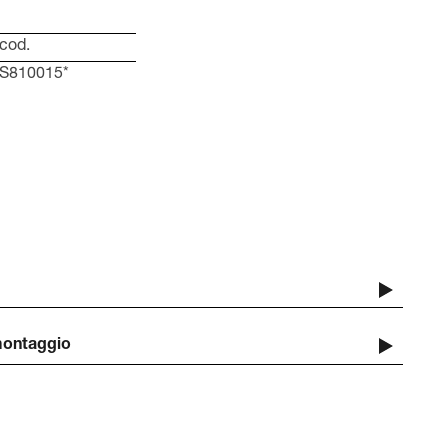
cod.
S810015*
 montaggio