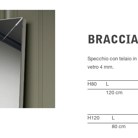
BRACCI
Specchio con telaio in 
vetro 4 mm.
H80
L
120 cm
H120
L
80 cm