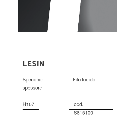
LESINA
Specchio senza telaio. Filo lucido,
spessore vetro 5 mm.
H107
L
cod.
60 cm
S615100