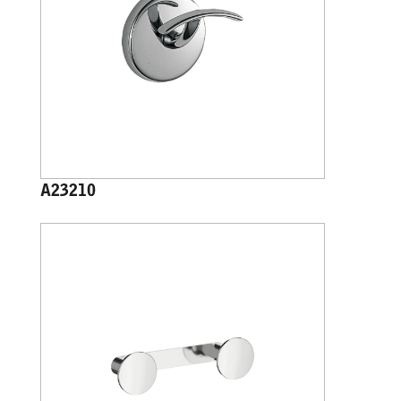
A23210