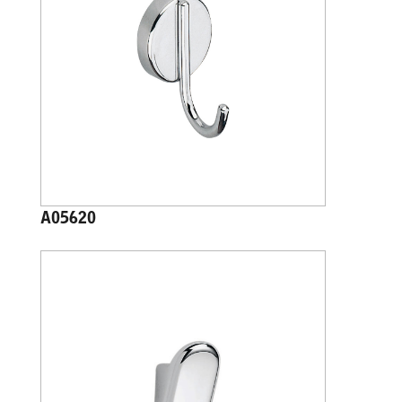
A05620