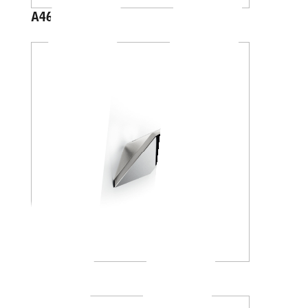
A46210
A8820A