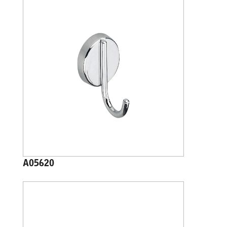
A05620