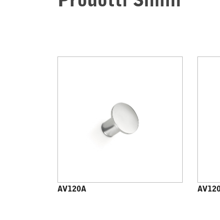
Prodotti Simili
AV120A
AV12