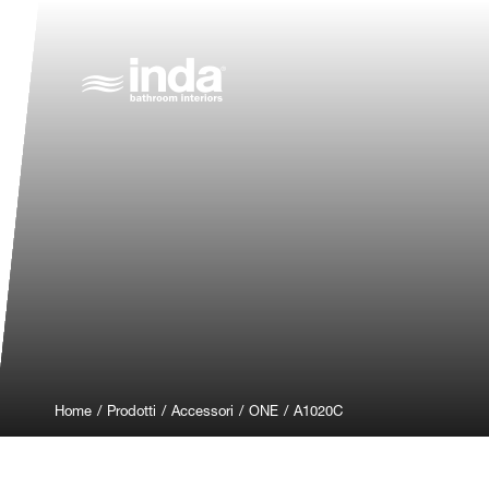
Home
/
Prodotti
/
Accessori
/
ONE
/
A1020C