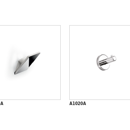
0A
A1020A