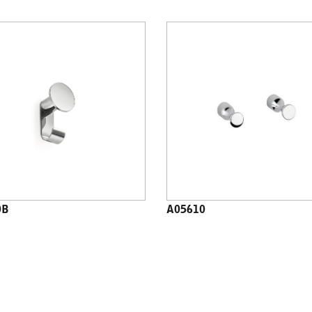
0B
A05610