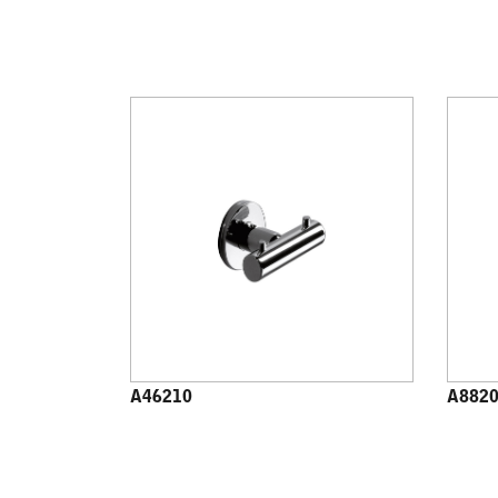
A46210
A882