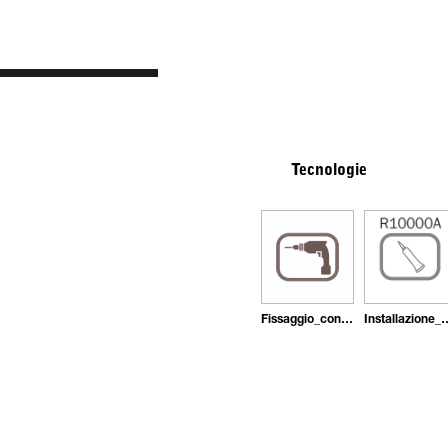
Tecnologie
Fissaggio_con_tasselli
Installazione_con_ade