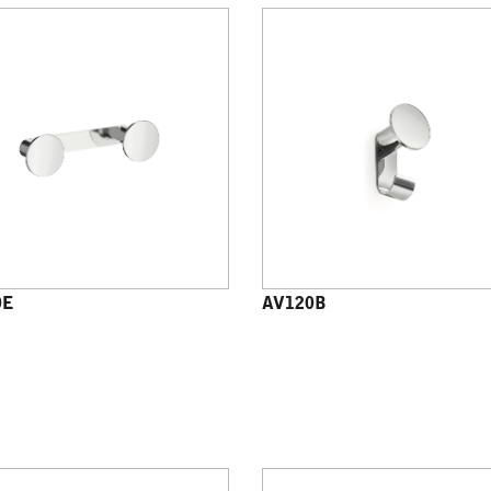
0E
AV120B