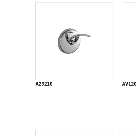
A23210
AV12