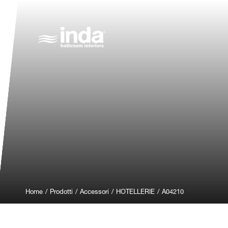
Home
/
Prodotti
/
Accessori
/
HOTELLERIE
/
A04210