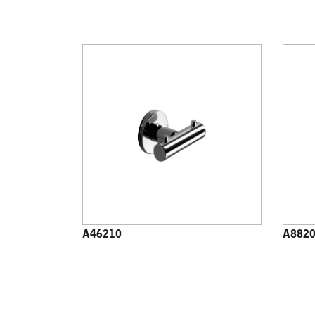
A46210
A882