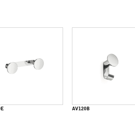
0E
AV120B