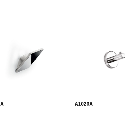
0A
A1020A