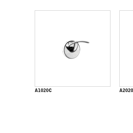
A1020C
A202