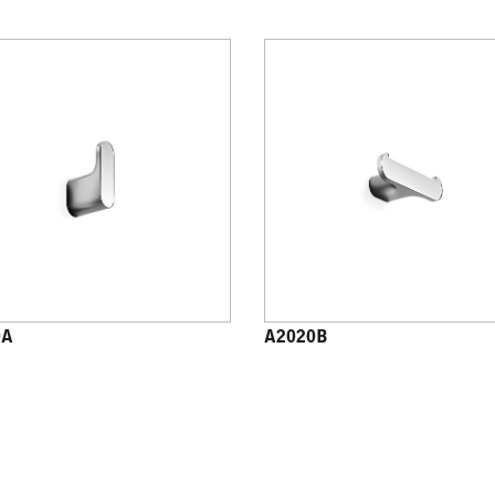
0A
A2020B