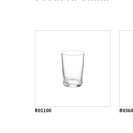
R01100
R036