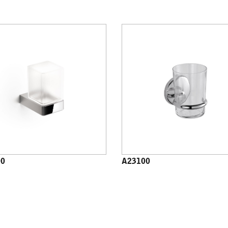
00
A23100