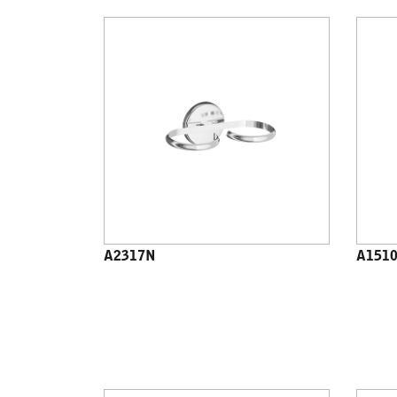
A2317N
A151