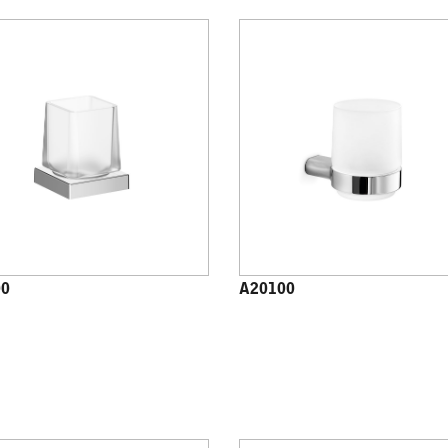
00
A20100