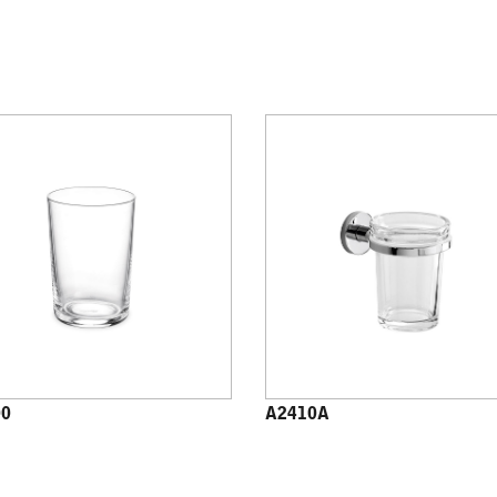
00
A2410A