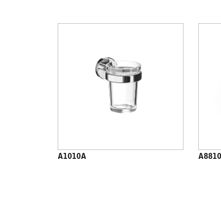
A1010A
A881