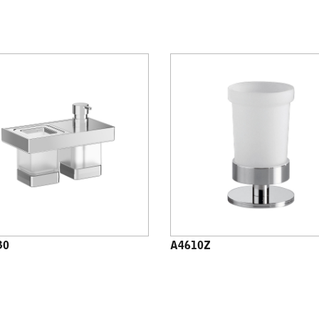
30
A4610Z