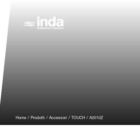
Home
/
Prodotti
/
Accessori
/
TOUCH
/
A2010Z