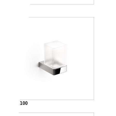
A1010A
A88100