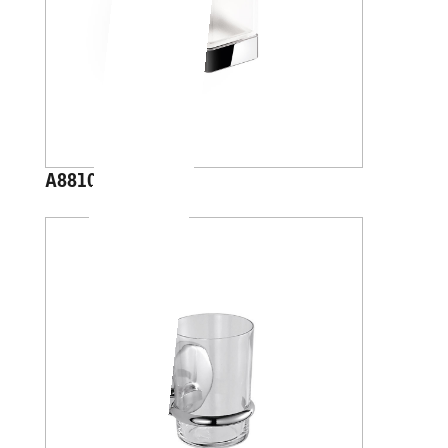
A88100