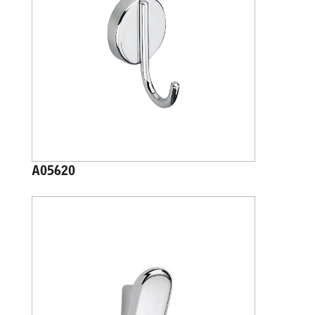
A05620