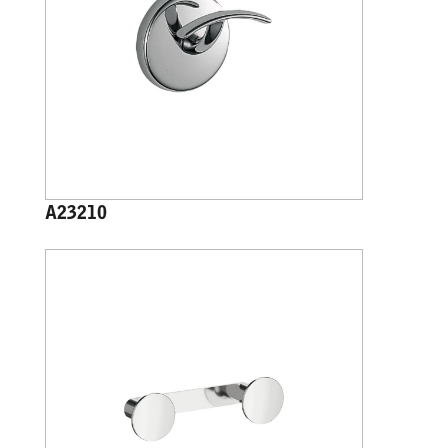
A23210