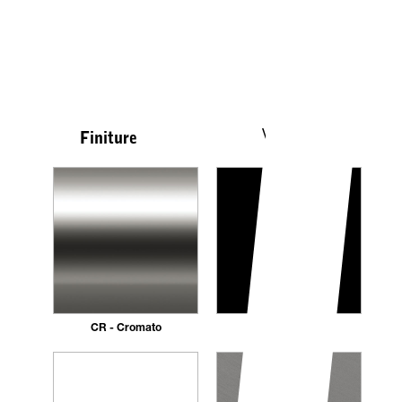
Vedi tutte
Finiture
CR - Cromato
NE - Nero opaco