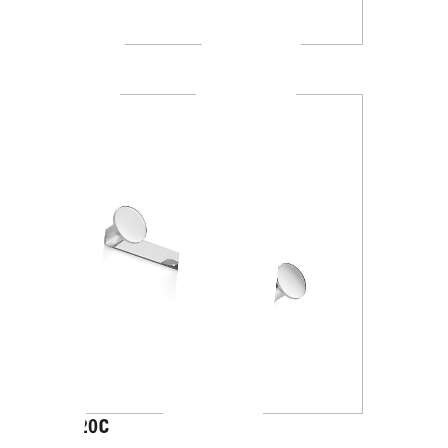
A2416A
AV120C