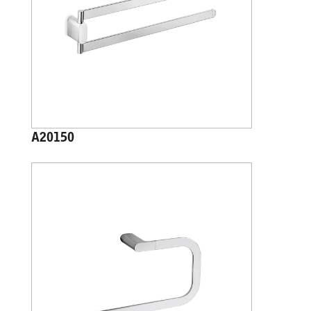
A20150