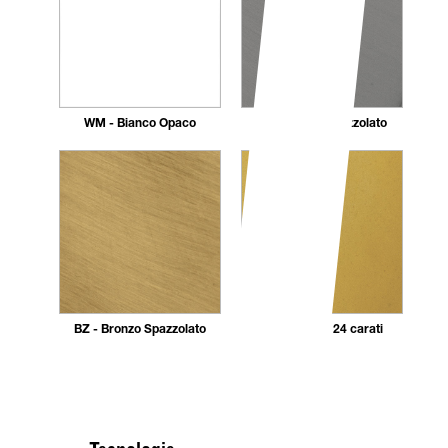
WM - Bianco Opaco
AC - Nickel Spazzolato
BZ - Bronzo Spazzolato
DR - Dorato 24 carati