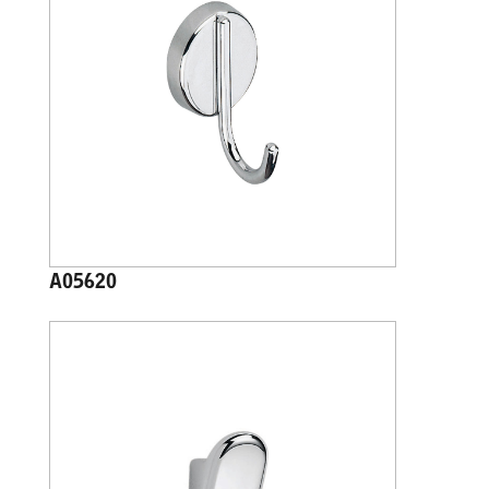
A05620