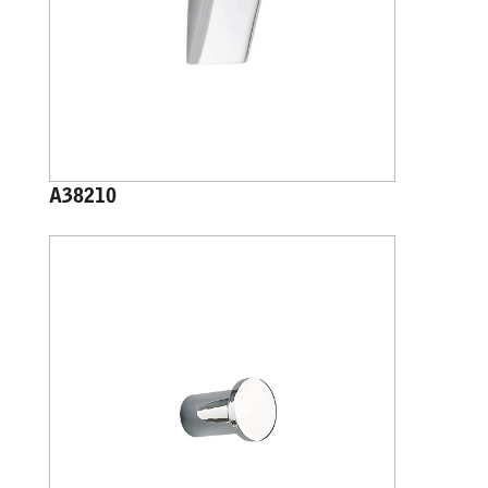
A38210