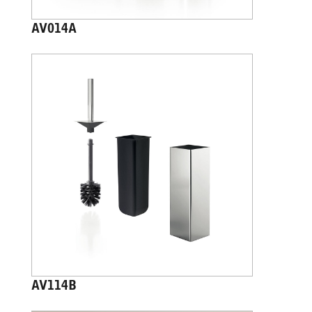
AV014A
AV114B