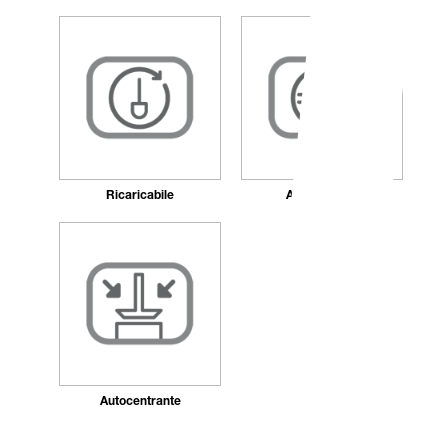
Ricaricabile
Antibatterico
Autocentrante