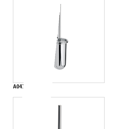
A04140