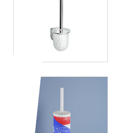
A05140