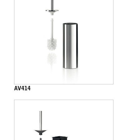
AV414