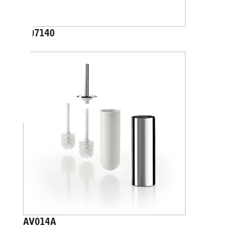
A07140
AV014A