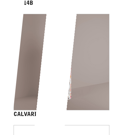
AV014B
CALVARIAM