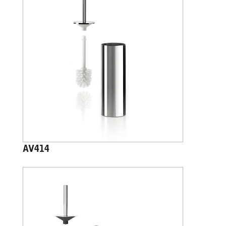
AV414