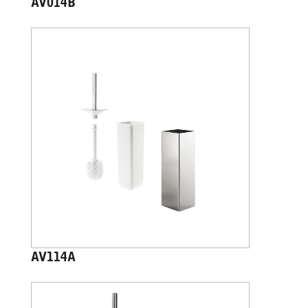
AV014B
AV114A