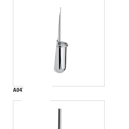
A04140