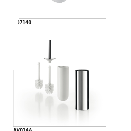
A07140
AV014A