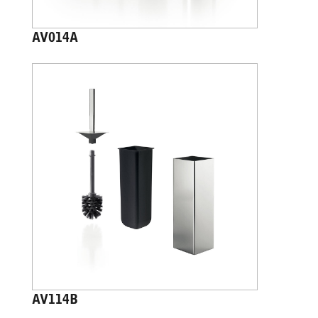
AV014A
AV114B