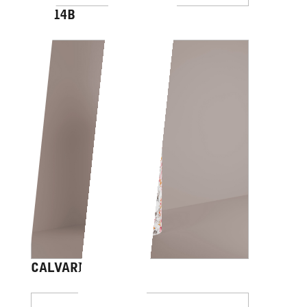
AV014B
CALVARIAM