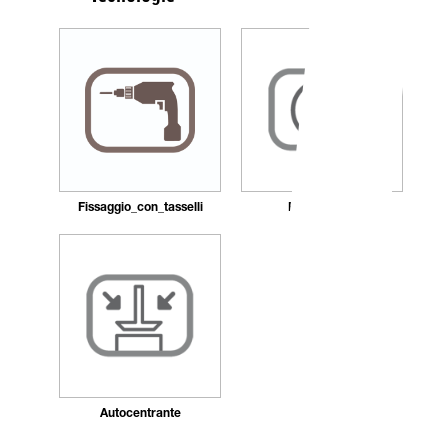
Fissaggio_con_tasselli
Ricaricabile
Autocentrante