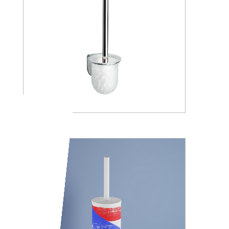
A05140