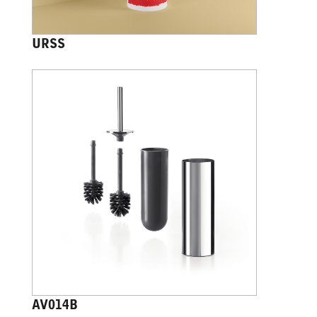
URSS
AV014B