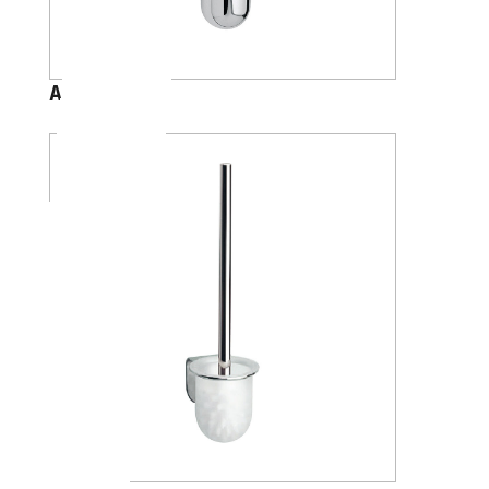
A04140