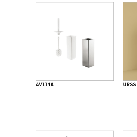
AV114A
URSS