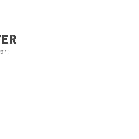
VER
gio.