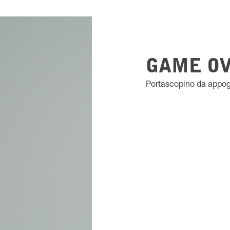
GAME O
Portascopino da appog