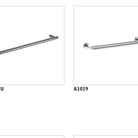
8U
A1019