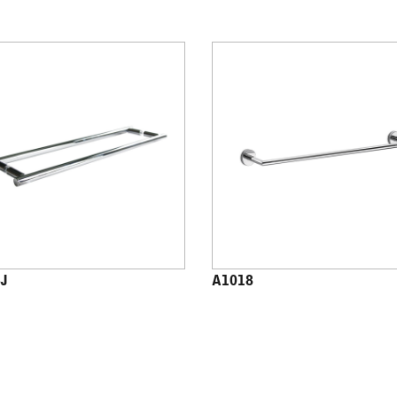
J
A1018