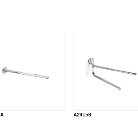
5A
A2415B