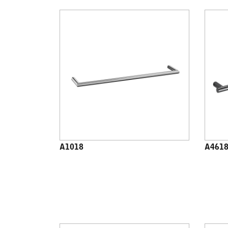
A1018
A461