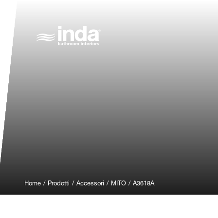
Home
/
Prodotti
/
Accessori
/
MITO
/
A3618A