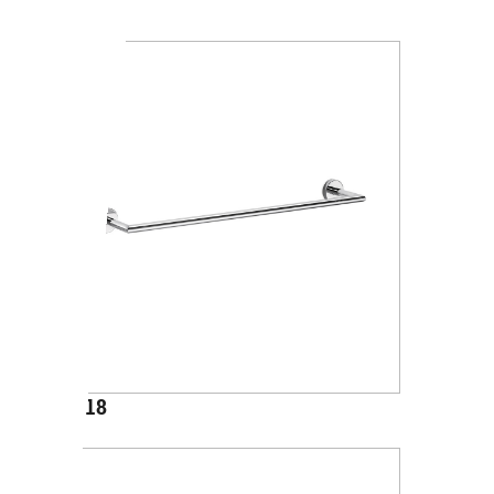
A4618J
A1018