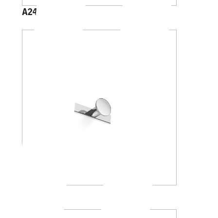
A2416A
AV120C