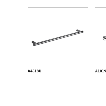
A4618U
A101