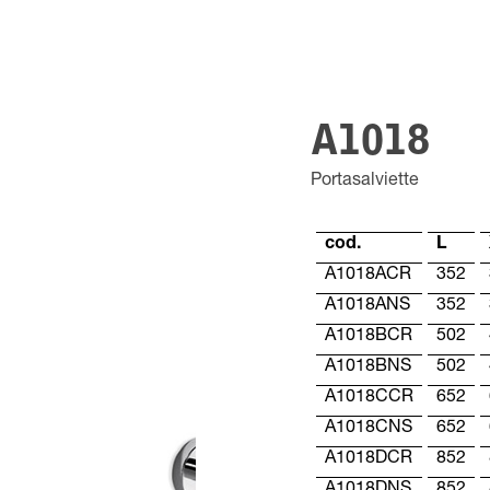
A1018
Portasalviette
cod.
L
A1018ACR
352
A1018ANS
352
A1018BCR
502
A1018BNS
502
A1018CCR
652
A1018CNS
652
A1018DCR
852