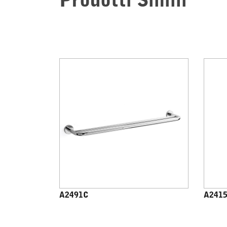
Prodotti Simili
A2491C
A241