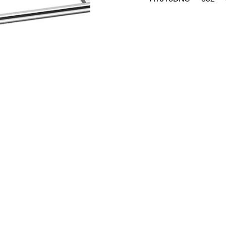
A1018DNS
852