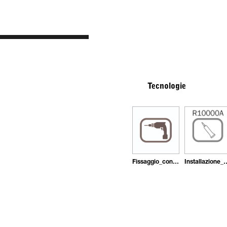
Tecnologie
Fissaggio_con_tasselli
Installazione_con_ade