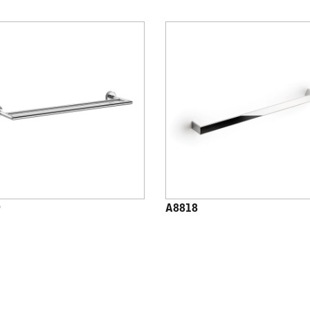
9
A8818