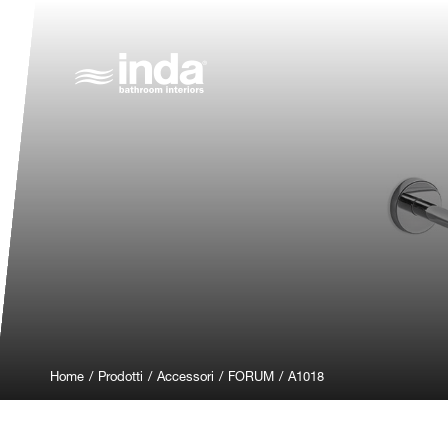
Home
/
Prodotti
/
Accessori
/
FORUM
/
A1018