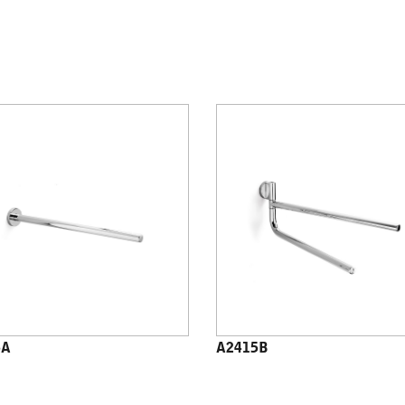
5A
A2415B