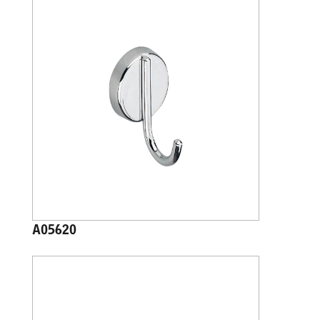
A05620