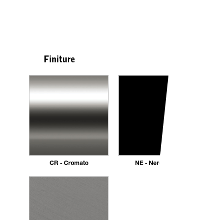
Finiture
CR - Cromato
NE - Nero opaco