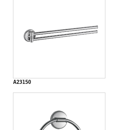
A23150