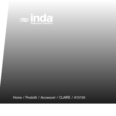
Home
/
Prodotti
/
Accessori
/
CLAIRE
/
A15150