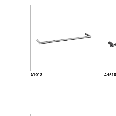
A1018
A461