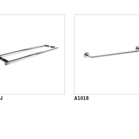
J
A1018