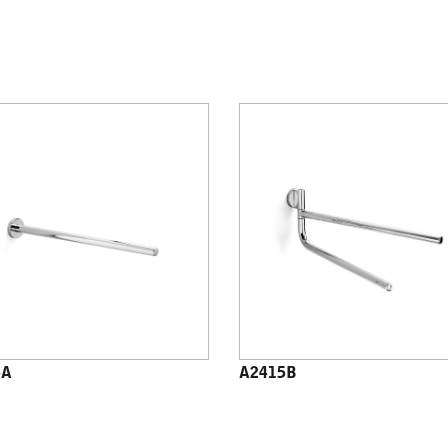
5A
A2415B