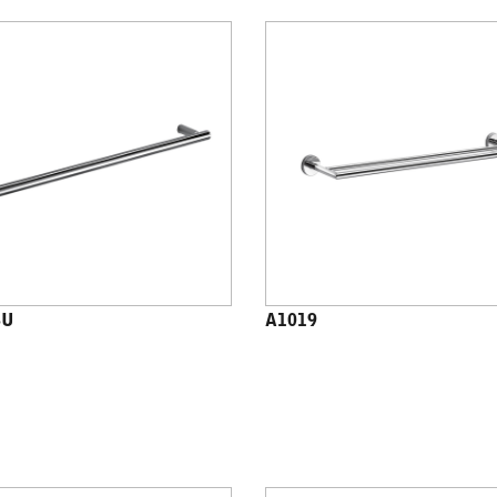
8U
A1019