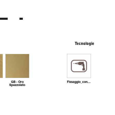
Tecnologie
GB - Oro
Fissaggio_con_tasselli
Spazzolato