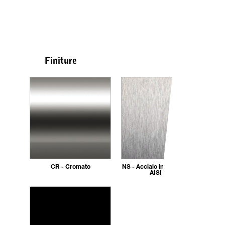
Finiture
CR - Cromato
NS - Acciaio inox spazzolato
AISI 304